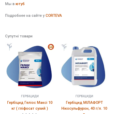
Мы в
ютуб
Подробнее на сайте у
CORTEVA
Супутні товари
ГЕРБІЦИДИ
ГЕРБІЦИДИ
Гербіцид Геліос Максі 10
Гербіцид МІЛАФОРТ
кг ( гліфосат сухий )
Нікосульфурон, 40 г/л. 10