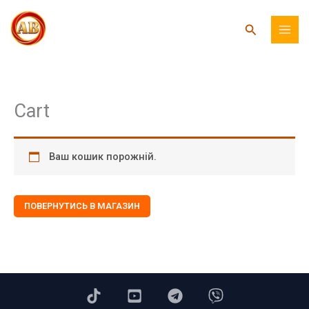
Перейти
до
Пошук
вмісту
Cart
Ваш кошик порожній.
ПОВЕРНУТИСЬ В МАГАЗИН