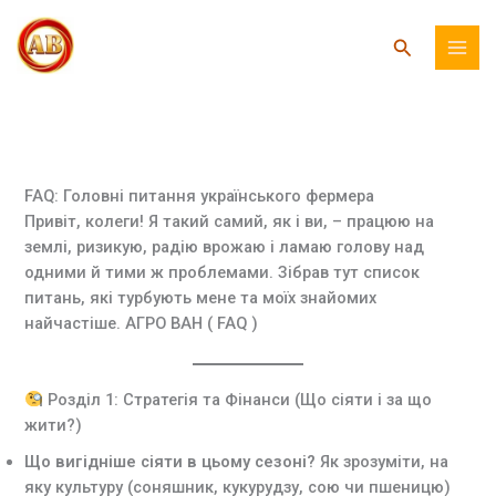
Перейти
до
Пошук
вмісту
FAQ: Головні питання українського фермера
Привіт, колеги! Я такий самий, як і ви, – працюю на
землі, ризикую, радію врожаю і ламаю голову над
одними й тими ж проблемами. Зібрав тут список
питань, які турбують мене та моїх знайомих
найчастіше. АГРО ВАН ( FAQ )
Розділ 1: Стратегія та Фінанси (Що сіяти і за що
жити?)
Що вигідніше сіяти в цьому сезоні?
Як зрозуміти, на
яку культуру (соняшник, кукурудзу, сою чи пшеницю)