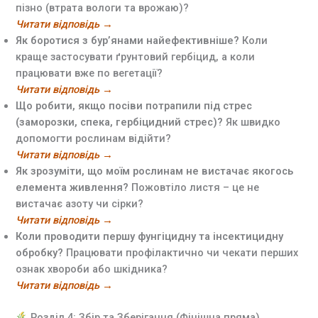
пізно (втрата вологи та врожаю)?
Читати відповідь →
Як боротися з бур’янами найефективніше?
Коли
краще застосувати ґрунтовий гербіцид, а коли
працювати вже по вегетації?
Читати відповідь →
Що робити, якщо посіви потрапили під стрес
(заморозки, спека, гербіцидний стрес)?
Як швидко
допомогти рослинам відійти?
Читати відповідь →
Як зрозуміти, що моїм рослинам не вистачає якогось
елемента живлення?
Пожовтіло листя – це не
вистачає азоту чи сірки?
Читати відповідь →
Коли проводити першу фунгіцидну та інсектицидну
обробку?
Працювати профілактично чи чекати перших
ознак хвороби або шкідника?
Читати відповідь →
Розділ 4: Збір та Зберігання (Фінішна пряма)