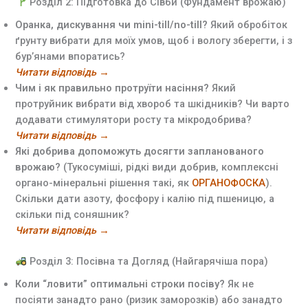
Розділ 2: Підготовка до Сівби (Фундамент врожаю)
Оранка, дискування чи mini-till/no-till?
Який обробіток
ґрунту вибрати для моїх умов, щоб і вологу зберегти, і з
бур’янами впоратись?
Читати відповідь →
Чим і як правильно протруїти насіння?
Який
протруйник вибрати від хвороб та шкідників? Чи варто
додавати стимулятори росту та мікродобрива?
Читати відповідь →
Які добрива допоможуть досягти запланованого
врожаю?
(Тукосуміші, рідкі види добрив, комплексні
органо-мінеральні рішення такі, як
ОРГАНОФОСКА
).
Скільки дати азоту, фосфору і калію під пшеницю, а
скільки під соняшник?
Читати відповідь →
Розділ 3: Посівна та Догляд (Найгарячіша пора)
Коли “ловити” оптимальні строки посіву?
Як не
посіяти занадто рано (ризик заморозків) або занадто