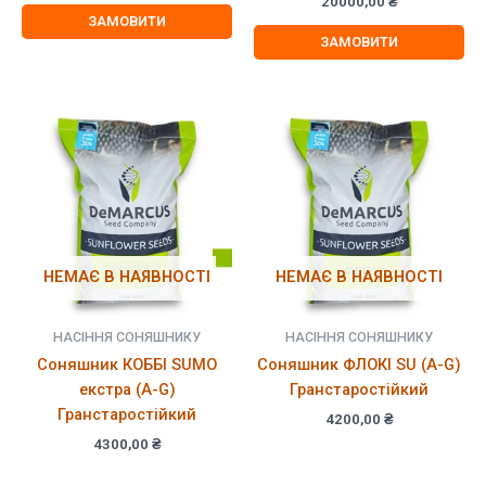
20000,00
₴
5.00
4900,00 ₴.
4800,00 ₴.
ЗАМОВИТИ
з 5
ЗАМОВИТИ
НЕМАЄ В НАЯВНОСТІ
НЕМАЄ В НАЯВНОСТІ
НАСІННЯ СОНЯШНИКУ
НАСІННЯ СОНЯШНИКУ
Соняшник КОББІ SUMO
Соняшник ФЛОКІ SU (A-G)
екстра (A-G)
Гранстаростійкий
Гранстаростійкий
4200,00
₴
4300,00
₴