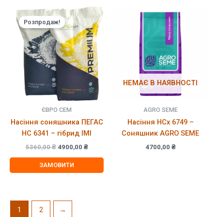
Розпродаж!
НЕМАЄ В НАЯВНОСТІ
ЄВРО СЕМ
AGRO SEME
Насіння соняшника ПЕГАС
Насіння НСх 6749 –
НС 6341 – гібрид ІМІ
Соняшник AGRO SEME
Оригінальна
Поточна
5360,00
₴
4900,00
₴
4700,00
₴
ціна:
ціна:
5360,00 ₴.
4900,00 ₴.
ЗАМОВИТИ
1
2
→