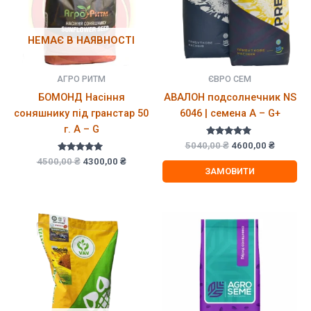
НЕМАЄ В НАЯВНОСТІ
АГРО РИТМ
ЄВРО СЕМ
БОМОНД Насіння
АВАЛОН подсолнечник NS
соняшнику під гранстар 50
6046 | семена A – G+
г. A – G
Оцінено в
Оригінальна
Поточн
5040,00
₴
4600,00
₴
5.00
ціна:
ціна:
Оцінено в
Оригінальна
Поточна
з 5
4500,00
₴
4300,00
₴
5.00
5040,00 ₴.
4600,00
ЗАМОВИТИ
ціна:
ціна:
з 5
4500,00 ₴.
4300,00 ₴.