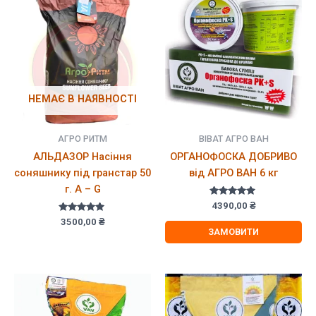
НЕМАЄ В НАЯВНОСТІ
АГРО РИТМ
ВІВАТ АГРО ВАН
АЛЬДАЗОР Насіння
ОРГАНОФОСКА ДОБРИВО
соняшнику під гранстар 50
від АГРО ВАН 6 кг
г. A – G
Оцінено в
4390,00
₴
5.00
Оцінено в
з 5
3500,00
₴
5.00
ЗАМОВИТИ
з 5