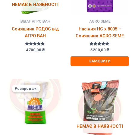
НЕМАЄ В НАЯВНОСТІ
ВІВАТ АГРО ВАН
AGRO SEME
Соняшник РОДОС від
Насіння НС х 8005 –
АГРО ВАН
Соняшник AGRO SEME
Оцінено в
Оцінено в
4700,00
₴
5200,00
₴
5.00
5.00
з 5
з 5
ЗАМОВИТИ
Розпродаж!
НЕМАЄ В НАЯВНОСТІ