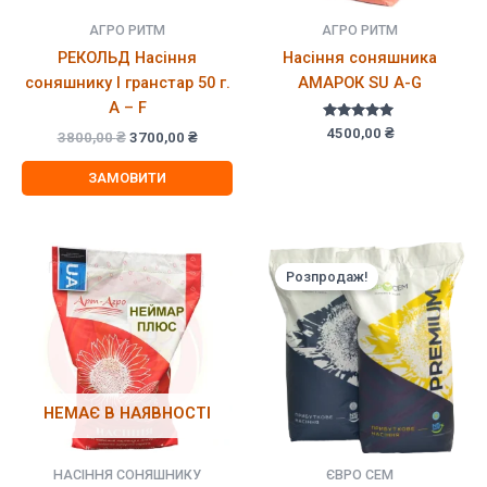
АГРО РИТМ
АГРО РИТМ
РЕКОЛЬД Насіння
Насіння соняшника
соняшнику І гранстар 50 г.
АМАРОК SU A-G
A – F
Оцінено в
4500,00
₴
Оригінальна
Поточна
3800,00
₴
3700,00
₴
5.00
ціна:
ціна:
з 5
3800,00 ₴.
3700,00 ₴.
ЗАМОВИТИ
Розпродаж!
НЕМАЄ В НАЯВНОСТІ
НАСІННЯ СОНЯШНИКУ
ЄВРО СЕМ