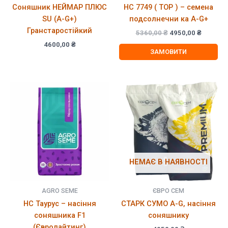
Соняшник НЕЙМАР ПЛЮС
НС 7749 ( ТОР ) – семена
SU (A-G+)
подсолнечни ка A-G+
Гранстаростійкий
Оригінальна
Поточн
5360,00
₴
4950,00
₴
ціна:
ціна:
4600,00
₴
5360,00 ₴.
4950,00
ЗАМОВИТИ
НЕМАЄ В НАЯВНОСТІ
AGRO SEME
ЄВРО СЕМ
НС Таурус – насіння
СТАРК СУМО A-G, насіння
соняшника F1
соняшнику
(Євролайтинг)