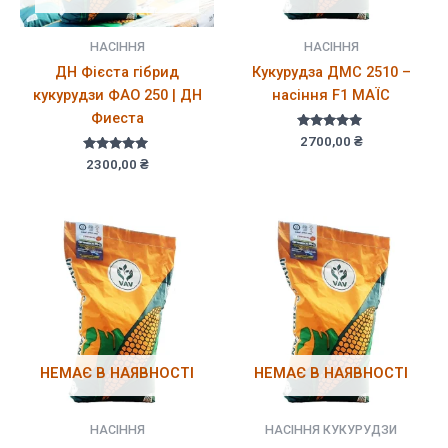
НАСІННЯ
НАСІННЯ
ДН Фієста гібрид
Кукурудза ДМС 2510 –
кукурудзи ФАО 250 | ДН
насіння F1 МАЇС
Фиеста
Оцінено в
2700,00
₴
5.00
Оцінено в
з 5
2300,00
₴
5.00
з 5
НЕМАЄ В НАЯВНОСТІ
НЕМАЄ В НАЯВНОСТІ
НАСІННЯ
НАСІННЯ КУКУРУДЗИ