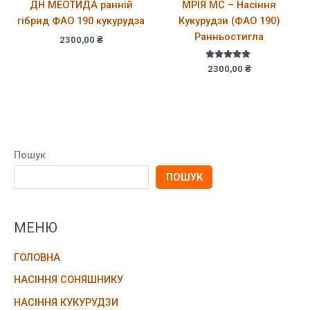
ДН МЕОТИДА ранній
МРІЯ МС – Насіння
гібрид ФАО 190 кукурудза
Кукурудзи (ФАО 190)
Ранньостигла
2300,00
₴
Оцінено в
2300,00
₴
5.00
з 5
Пошук
ПОШУК
МЕНЮ
ГОЛОВНА
НАСІННЯ СОНЯШНИКУ
НАСІННЯ КУКУРУДЗИ