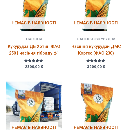
НЕМАЄ В НАЯВНОСТІ
НЕМАЄ В НАЯВНОСТІ
НАСІННЯ
НАСІННЯ КУКУРУДЗИ
Кукурудза ДБ Хотин ФАО
Насіння кукурудзи ДМС
250 | насіння гібриду ф1
Кортес (ФАО 230)
Оцінено в
Оцінено в
2300,00
₴
3200,00
₴
5.00
5.00
з 5
з 5
НЕМАЄ В НАЯВНОСТІ
НЕМАЄ В НАЯВНОСТІ