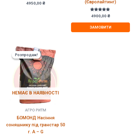
(Євролайтинг)
4950,00
₴
Оцінено в
4900,00
₴
5.00
з 5
ЗАМОВИТИ
Розпродаж!
Розпродаж!
НЕМАЄ В НАЯВНОСТІ
АГРО РИТМ
БОМОНД Насіння
соняшнику під гранстар 50
г. A – G