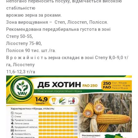
непогано переносить посуху, відмічається високою
стабільністю
врожаю зерна за роками.
Зона вирощування – Степ, Лісостеп, Полісся.
Рекомендована передзбиральна густота в зоні
Степу 50-55,
Лісостепу 75-80,
Полісся 90 тис. шт./га.
В р о ж а й н і с т ь зерна складає в зоні Степу 8,0-9,0 т/
га, Лісостепу
11,6-12,3 т/га