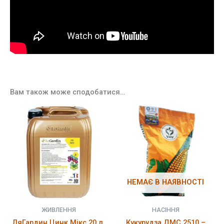
Вам також може сподобатися…
НЕМАЄ В НАЯВНОСТІ
ЖИВЛЕННЯ
НАСІННЯ
ЛяГардин Цинк Мікс 20 л.
Кукурудза ДМС 2510 –