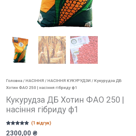
Головна
/
НАСІННЯ
/
НАСІННЯ КУКУРУДЗИ
/ Кукурудза ДБ
Хотин ФАО 250 | насіння гібриду ф1
Кукурудза ДБ Хотин ФАО 250 |
насіння гібриду ф1
(
1
відгук)
Рейтинг
1
2300,00
₴
5.00
з 5 на