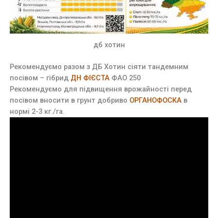
дб хотин
Рекомендуємо разом з ДБ Хотин сіяти тандемним
посівом – гібрид
ДН ФІЄСТА
ФАО 250
Рекомендуємо для підвищення врожайності перед
посівом вносити в грунт добриво
ОРГАНОФОСКА
в
нормі 2-3 кг./га.