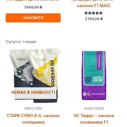
насіння F1 МАЇС
3900,00
₴
ЗАМОВИТИ
Оцінено в
2700,00
₴
5.00
з 5
Супутні товари
НЕМАЄ В НАЯВНОСТІ
ЄВРО СЕМ
AGRO SEME
СТАРК СУМО A-G, насіння
НС Таурус – насіння
соняшнику
соняшника F1