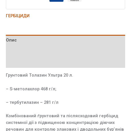
ГЕРБІЦИДИ
Опис
Додаткова інформація
Відгуки (0)
Грунтовий Толазин Ультра 20 л.
– S-метолахлор 468 г/л;
– тербутилазин – 281 г/л
Комбінований ґрунтовий та післясходовий гербіцид
системної дії з підвищеною концентрацією діючих
речовин для контролю злакових і дводольних бур’янів