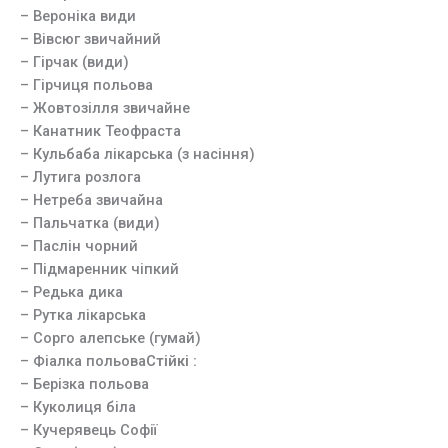
– Вероніка види
– Вівсюг звичайний
– Гірчак (види)
– Гірчиця польова
– Жовтозілля звичайне
– Канатник Теофраста
– Кульбаба лікарська (з насіння)
– Лутига розлога
– Нетреба звичайна
– Пальчатка (види)
– Паслін чорний
– Підмаренник чіпкий
– Редька дика
– Рутка лікарська
– Сорго алепське (гумай)
– Фіалка польова
Стійкі :
– Берізка польова
– Куколиця біла
– Кучерявець Софії