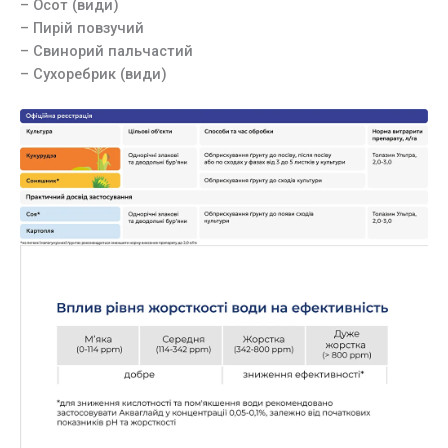
– Осот (види)
– Пирій повзучий
– Свинорий пальчастий
– Сухоребрик (види)