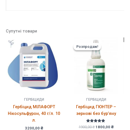
Супутні товари
Розпродаж!
Розпродаж!
ГЕРБІЦИДИ
ГЕРБІЦИДИ
Гербіцид МІЛАФОРТ
Гербіцид ГЮНТЕР –
Нікосульфурон, 40 г/л. 10
зернові без бур’яну
л.
Оцінено в
Оригінальна
Поточна
1900,00
₴
1800,00
₴
3200,00
₴
5.00