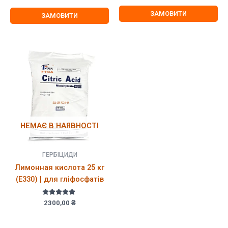
ціна:
ціна:
з 5
1900,00 ₴.
1800,00 
ЗАМОВИТИ
ЗАМОВИТИ
НЕМАЄ В НАЯВНОСТІ
ГЕРБІЦИДИ
Лимонная кислота 25 кг
(Е330) | для гліфосфатів
Оцінено в
2300,00
₴
5.00
з 5