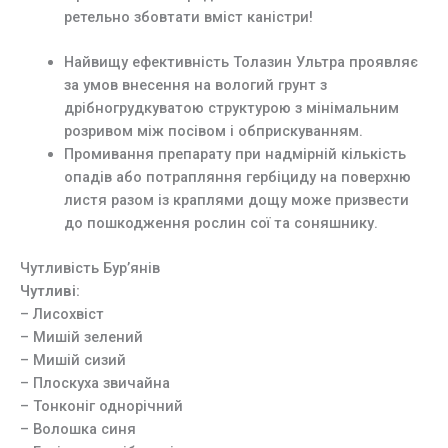
ретельно збовтати вміст каністри!
Найвищу ефективність Толазин Ультра проявляє
за умов внесення на вологий грунт з
дрібногрудкуватою структурою з мінімальним
розривом між посівом і обприскуванням.
Промивання препарату при надмірній кількість
опадів або потрапляння гербіциду на поверхню
листя разом із краплями дощу може призвести
до пошкодження рослин сої та соняшнику.
Чутливість Бур’янів
Чутливі:
– Лисохвіст
– Мишій зелений
– Мишій сизий
– Плоскуха звичайна
– Тонконіг однорічний
– Волошка синя