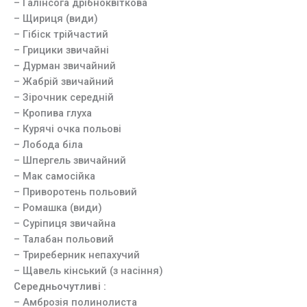
– Галінсога дрібноквіткова
– Щириця (види)
– Гібіск трійчастий
– Грицики звичайні
– Дурман звичайний
– Жабрій звичайний
– Зірочник середній
– Кропива глуха
– Курячі очка польові
– Лобода біла
– Шпергель звичайний
– Мак самосійка
– Приворотень польовий
– Ромашка (види)
– Суріпиця звичайна
– Талабан польовий
– Триреберник непахучий
– Щавель кінський (з насіння)
Середньочутливі :
– Амброзія полинолиста