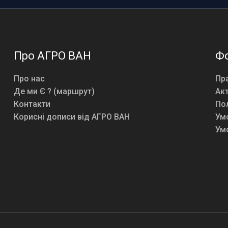
Про АГРО ВАН
Ф
Про нас
Пра
Де ми Є ? (маршрут)
Акт
Контакти
Пол
Корисні дописи від АГРО ВАН
Умо
Умо