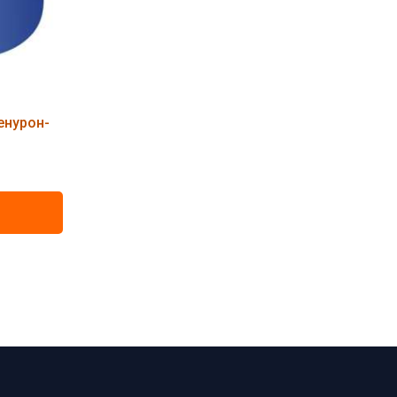
енурон-