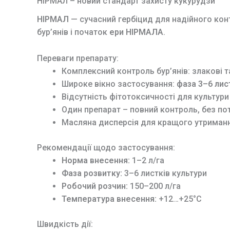
НІРМАЛ – новий стандарт захисту кукурудзи
НІРМАЛ
— сучасний гербіцид для надійного конт
бур’янів і початок
ери НІРМАЛА
.
Переваги препарату:
Комплексний контроль бур’янів: злакові та
Широке вікно застосування:
фаза 3–6 лис
Відсутність фітотоксичності для культури 
Один препарат – повний контроль, без пот
Масляна дисперсія для кращого утримання
Рекомендації щодо застосування:
Норма внесення:
1–2 л/га
Фаза розвитку:
3–6 листків культури
Робочий розчин:
150–200 л/га
Температура внесення:
+12…+25°C
Швидкість дії: