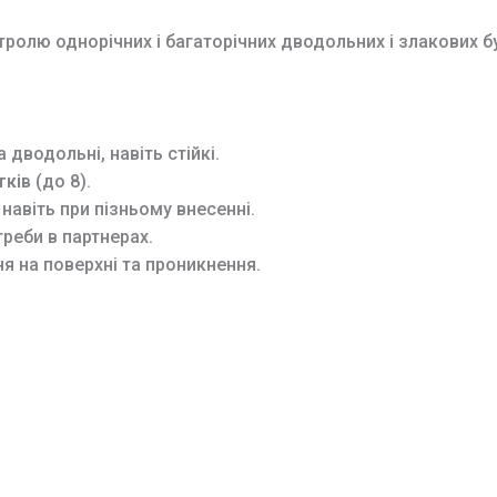
ролю однорічних і багаторічних дводольних і злакових бур
 дводольні, навіть стійкі.
тків
(до 8).
навіть при пізньому внесенні.
реби в партнерах.
 на поверхні та проникнення.