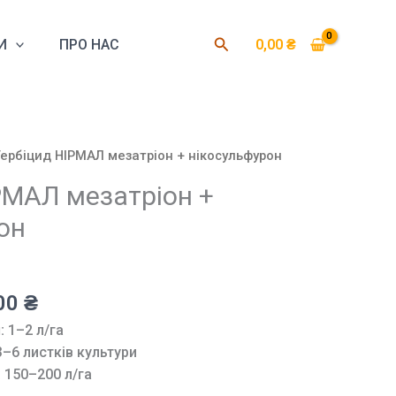
Пошук
И
ПРО НАС
0,00
₴
Гербіцид НІРМАЛ мезатріон + нікосульфурон
РМАЛ мезатріон +
он
нальна
Поточна
00
₴
ціна:
:
1–2 л/га
00 ₴.
8999,00 ₴.
–6 листків культури
:
150–200 л/га