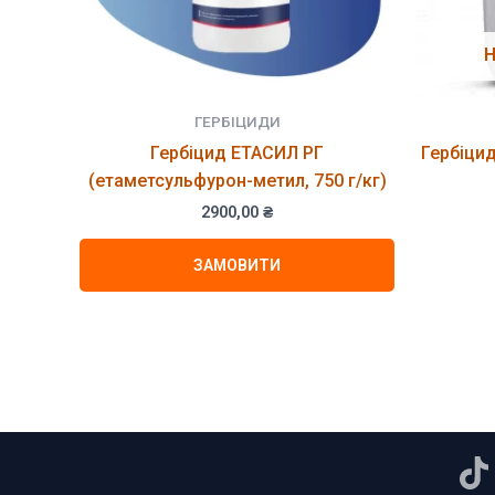
Н
ГЕРБІЦИДИ
Гербіцид ЕТАСИЛ РГ
Гербіци
(етаметсульфурон-метил, 750 г/кг)
2900,00
₴
ЗАМОВИТИ