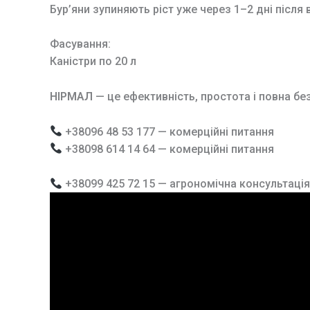
Бур’яни зупиняють ріст уже через 1–2 дні після
Фасування:
Каністри по 20 л
НІРМАЛ
— це ефективність, простота і повна бе
+38096 48 53 177 — комерційні питання
+38098 614 14 64 — комерційні питання
+38099 425 72 15 — агрономічна консультаці