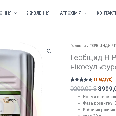
СІННЯ
ЖИВЛЕННЯ
АГРОХІМІЯ
КОНТАКТ
Головна
/
ГЕРБІЦИДИ
/ 
Гербіцид НІ
нікосульфур
(
1
відгук)
Рейтинг
1
Оригі
9200,00
₴
8999,
5.00
з 5 на
ціна:
основі
Норма внесення
опитування
9200,
покупця
Фаза розвитку:
3
Робочий розчин