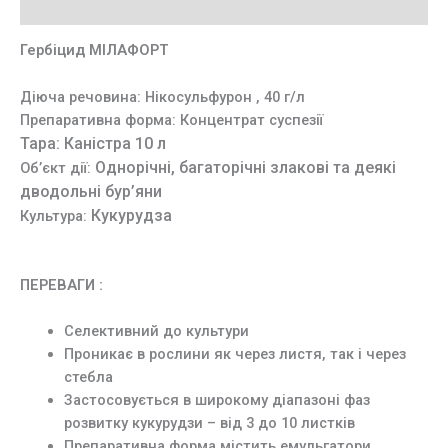
Додаткова інформація
Гербіцид МІЛАФОРТ
Діюча речовина: Нікосульфурон , 40 г/л
Препаративна форма: Концентрат суспезії
Тара:
Каністра 10 л
Однорічні, багаторічні злакові та деякі
Об’єкт дії:
дводольні бур’яни
Кукурудза
Культура:
ПЕРЕВАГИ :
Селективний до культури
Проникає в рослини як через листя, так і через
стебла
Застосовується в широкому діапазоні фаз
розвитку кукурудзи – від 3 до 10 листків
Препаративна форма містить емульгатори