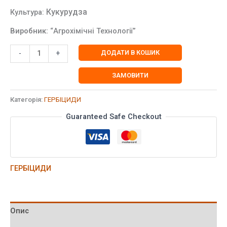
Кукурудза
Культура:
Виробник:
“Агрохімічні Технології”
Гербіцид
ДОДАТИ В КОШИК
-
+
МІЛАФОРТ
Нікосульфурон,
ЗАМОВИТИ
40
г/
Категорія:
ГЕРБІЦИДИ
л.
Guaranteed Safe Checkout
10
л.
кількість
ГЕРБІЦИДИ
Опис