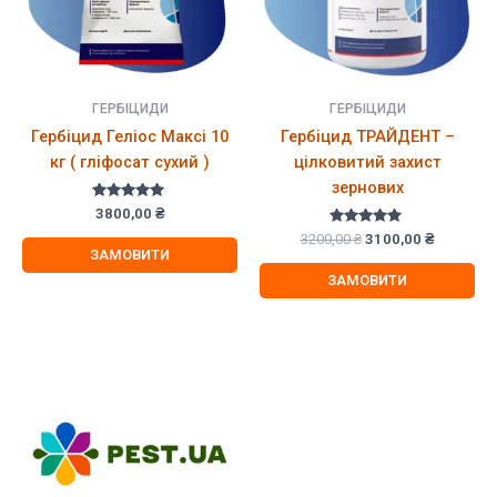
ГЕРБІЦИДИ
ГЕРБІЦИДИ
Гербіцид Геліос Максі 10
Гербіцид ТРАЙДЕНТ –
кг ( гліфосат сухий )
цілковитий захист
зернових
Оцінено в
3800,00
₴
5.00
Оцінено в
з 5
Оригінальна
Поточна
3200,00
₴
3100,00
₴
5.00
ЗАМОВИТИ
ціна:
ціна:
з 5
3200,00 ₴.
3100,00 
ЗАМОВИТИ