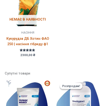
НЕМАЄ В НАЯВНОСТІ
НАСІННЯ
Кукурудза ДБ Хотин ФАО
250 | насіння гібриду ф1
Оцінено в
2300,00
₴
5.00
з 5
Супутні товари
Розпродаж!
Розпродаж!