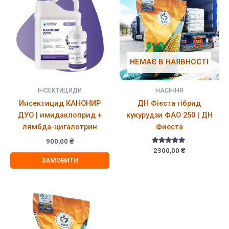
НЕМАЄ В НАЯВНОСТІ
ІНСЕКТИЦИДИ
НАСІННЯ
Инсектицид КАНОНИР
ДН Фієста гібрид
ДУО | имидаклоприд +
кукурудзи ФАО 250 | ДН
лямбда-цигалотрин
Фиеста
900,00
₴
Оцінено в
2300,00
₴
5.00
ЗАМОВИТИ
з 5