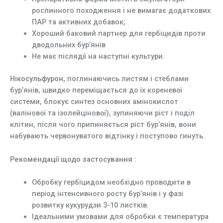
рослинного походження і не вимагає додаткових
ПАР та активних добавок;
Хороший баковий партнер для гербіцидів проти
дводольних бур’янів
Не має післядії на наступні культури.
Нікосульфурон,
поглинаючись листям і стеблами
бур’янів, швидко переміщається до їх кореневої
системи, блокує синтез основних амінокислот
(валінової та ізолейцінової), зупиняючи ріст і поділ
клітин, після чого припиняється ріст бур’янів, вони
набувають червонуватого відтінку і поступово гинуть.
Рекомендації щодо застосування :
Обробку гербіцидом необхідно проводити в
період інтенсивного росту бур’янів і у фазі
розвитку кукурудзи 3-10 листків.
Ідеальними умовами для обробки є температура