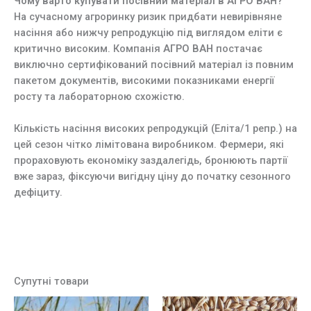
Чому варто купувати посівний матеріал в АГРО ВАН?
На сучасному агроринку ризик придбати невирівняне
насіння або нижчу репродукцію під виглядом еліти є
критично високим. Компанія
АГРО ВАН
постачає
виключно сертифікований посівний матеріал із повним
пакетом документів, високими показниками енергії
росту та лабораторною схожістю.
Кількість насіння високих репродукцій (Еліта/1 репр.) на
цей сезон чітко лімітована виробником. Фермери, які
прораховують економіку заздалегідь, бронюють партії
вже зараз, фіксуючи вигідну ціну до початку сезонного
дефіциту.
Супутні товари