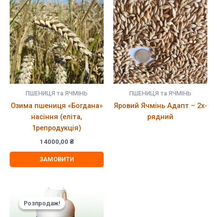
ПШЕНИЦЯ та ЯЧМІНЬ
ПШЕНИЦЯ та ЯЧМІНЬ
Озима пшениця «Богдана»
Яровий Ячмінь Адапт – 2х-
насіння (еліта,
рядний
1репродукція)
14000,00
₴
ЗАМОВИТИ
Розпродаж!
Розпродаж!