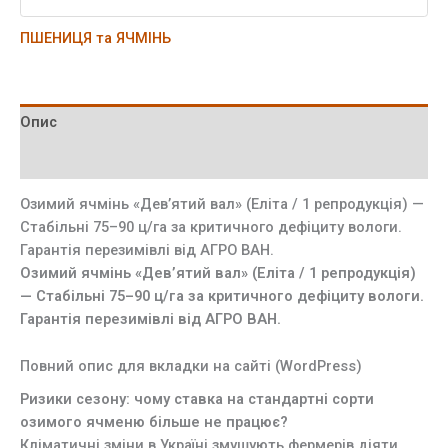
ПШЕНИЦЯ та ЯЧМІНЬ
Опис
Відгуки (0)
Озимий ячмінь «Дев’ятий вал» (Еліта / 1 репродукція) —
Стабільні 75–90 ц/га за критичного дефіциту вологи.
Гарантія перезимівлі від АГРО ВАН.
Озимий ячмінь «Дев’ятий вал» (Еліта / 1 репродукція)
— Стабільні 75–90 ц/га за критичного дефіциту вологи.
Гарантія перезимівлі від АГРО ВАН.
Повний опис для вкладки на сайті (WordPress)
Ризики сезону: чому ставка на стандартні сорти
озимого ячменю більше не працює?
Кліматичні зміни в Україні змушують фермерів діяти