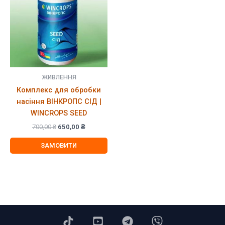
ЖИВЛЕННЯ
Комплекс для обробки
насіння ВІНКРОПС СІД |
WINCROPS SEED
Оригінальна
Поточна
700,00
₴
650,00
₴
ціна:
ціна:
700,00 ₴.
650,00 ₴.
ЗАМОВИТИ