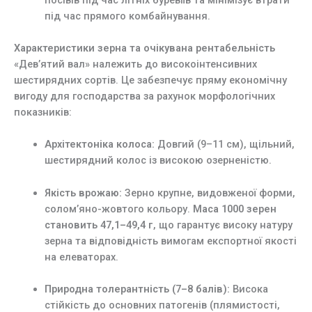
під час прямого комбайнування.
Характеристики зерна та очікувана рентабельність
«Дев’ятий вал» належить до високоінтенсивних
шестирядних сортів. Це забезпечує пряму економічну
вигоду для господарства за рахунок морфологічних
показників:
Архітектоніка колоса:
Довгий (9–11 см), щільний,
шестирядний колос із високою озерненістю.
Якість врожаю:
Зерно крупне, видовженої форми,
солом’яно-жовтого кольору.
Маса 1000 зерен
становить 47,1–49,4 г
, що гарантує високу натуру
зерна та відповідність вимогам експортної якості
на елеваторах.
Природна толерантність (7–8 балів):
Висока
стійкість до основних патогенів (плямистості,