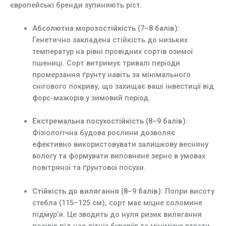
європейські бренди зупиняють ріст.
Абсолютна морозостійкість (7–8 балів):
Генетично закладена стійкість до низьких
температур на рівні провідних сортів озимої
пшениці. Сорт витримує тривалі періоди
промерзання ґрунту навіть за мінімального
снігового покриву, що захищає ваші інвестиції від
форс-мажорів у зимовий період.
Екстремальна посухостійкість (8–9 балів):
Фізіологічна будова рослини дозволяє
ефективно використовувати залишкову весняну
вологу та формувати виповнене зерно в умовах
повітряної та ґрунтової посухи.
Стійкість до вилягання (8–9 балів):
Попри висоту
стебла (115–125 см), сорт має міцне соломине
підмур’я. Це зводить до нуля ризик вилягання
посівів під час літніх буревіїв та мінімізує втрати