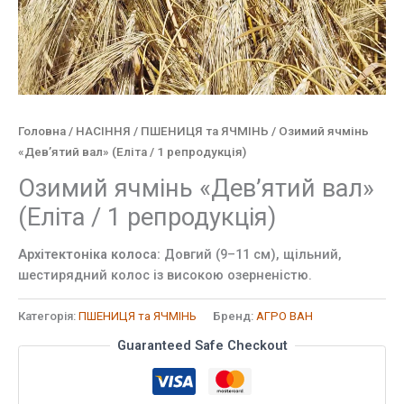
Головна
/
НАСІННЯ
/
ПШЕНИЦЯ та ЯЧМІНЬ
/ Озимий ячмінь
«Дев’ятий вал» (Еліта / 1 репродукція)
Озимий ячмінь «Дев’ятий вал»
(Еліта / 1 репродукція)
Архітектоніка колоса:
Довгий (9–11 см), щільний,
шестирядний колос із високою озерненістю.
Категорія:
ПШЕНИЦЯ та ЯЧМІНЬ
Бренд:
АГРО ВАН
Guaranteed Safe Checkout