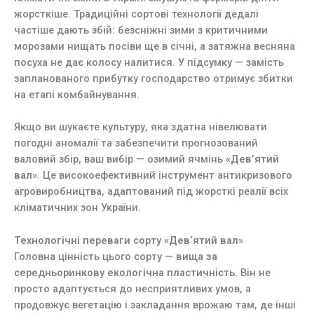
жорсткіше. Традиційні сортові технології дедалі
частіше дають збій: безсніжні зими з критичними
морозами нищать посіви ще в січні, а затяжна весняна
посуха не дає колосу налитися. У підсумку — замість
запланованого прибутку господарство отримує збитки
на етапі комбайнування.
Якщо ви шукаєте культуру, яка здатна нівелювати
погодні аномалії та забезпечити прогнозований
валовий збір, ваш вибір — озимий ячмінь
«Дев’ятий
вал»
. Це високоефективний інструмент антикризового
агровиробництва, адаптований під жорсткі реалії всіх
кліматичних зон України.
Технологічні переваги сорту «Дев’ятий вал»
Головна цінність цього сорту —
вища за
середньоринкову екологічна пластичність
. Він не
просто адаптується до несприятливих умов, а
продовжує вегетацію і закладання врожаю там, де інші