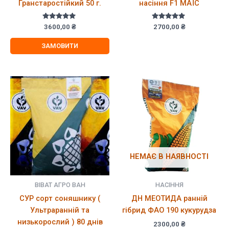
Гранстаростійкий 50 г.
насіння F1 МАЇС
Оцінено в
Оцінено в
3600,00
₴
2700,00
₴
5.00
5.00
з 5
з 5
ЗАМОВИТИ
НЕМАЄ В НАЯВНОСТІ
ВІВАТ АГРО ВАН
НАСІННЯ
СУР сорт соняшнику (
ДН МЕОТИДА ранній
Ультраранній та
гібрид ФАО 190 кукурудза
низькорослий ) 80 днів
2300,00
₴