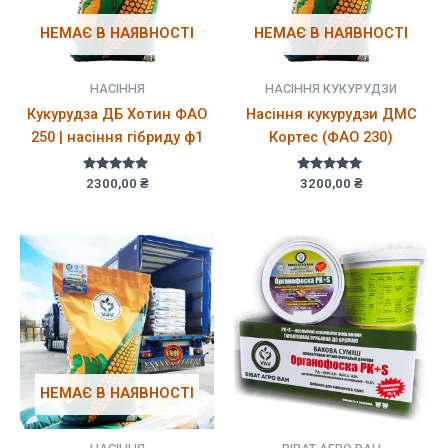
НЕМАЄ В НАЯВНОСТІ
НЕМАЄ В НАЯВНОСТІ
НАСІННЯ
НАСІННЯ КУКУРУДЗИ
Кукурудза ДБ Хотин ФАО
Насіння кукурудзи ДМС
250 | насіння гібриду ф1
Кортес (ФАО 230)
Оцінено в
Оцінено в
2300,00
₴
3200,00
₴
5.00
5.00
з 5
з 5
НЕМАЄ В НАЯВНОСТІ