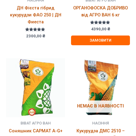
НАСІННЯ
ВІВАТ АГРО ВАН
ДН Фієста гібрид
ОРГАНОФОСКА ДОБРИВО
кукурудзи ФАО 250 | ДН
від АГРО ВАН 6 кг
Фиеста
Оцінено в
4390,00
₴
5.00
Оцінено в
з 5
2300,00
₴
5.00
ЗАМОВИТИ
з 5
НЕМАЄ В НАЯВНОСТІ
ВІВАТ АГРО ВАН
НАСІННЯ
Соняшник САРМАТ A-G+
Кукурудза ДМС 2510 –