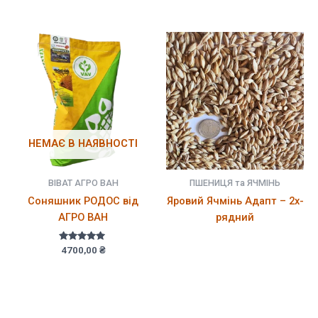
5.00
з 5
НЕМАЄ В НАЯВНОСТІ
ВІВАТ АГРО ВАН
ПШЕНИЦЯ та ЯЧМІНЬ
Соняшник РОДОС від
Яровий Ячмінь Адапт – 2х-
АГРО ВАН
рядний
Оцінено в
4700,00
₴
5.00
з 5