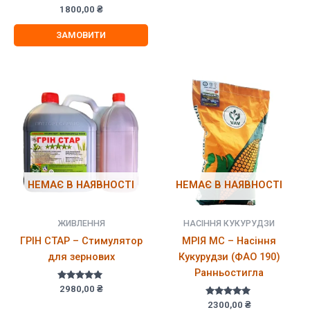
1800,00
₴
ЗАМОВИТИ
НЕМАЄ В НАЯВНОСТІ
НЕМАЄ В НАЯВНОСТІ
ЖИВЛЕННЯ
НАСІННЯ КУКУРУДЗИ
ГРІН СТАР – Стимулятор
МРІЯ МС – Насіння
для зернових
Кукурудзи (ФАО 190)
Ранньостигла
Оцінено в
2980,00
₴
5.00
Оцінено в
з 5
2300,00
₴