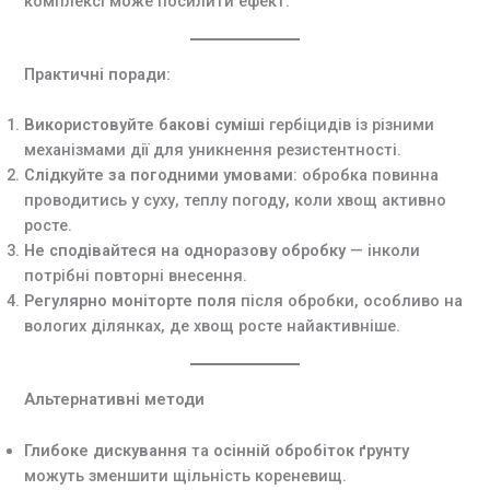
комплексі може посилити ефект.
Практичні поради:
Використовуйте бакові суміші
гербіцидів із різними
механізмами дії для уникнення резистентності.
Слідкуйте за погодними умовами
: обробка повинна
проводитись у суху, теплу погоду, коли хвощ активно
росте.
Не сподівайтеся на одноразову обробку
— інколи
потрібні повторні внесення.
Регулярно моніторте поля
після обробки, особливо на
вологих ділянках, де хвощ росте найактивніше.
Альтернативні методи
Глибоке дискування
та
осінній обробіток ґрунту
можуть зменшити щільність кореневищ.