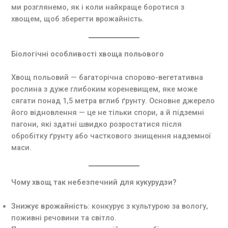
ми розглянемо, як і коли найкраще боротися з
хвощем, щоб зберегти врожайність.
Біологічні особливості хвоща польового
Хвощ польовий — багаторічна спорово-вегетативна
рослина з дуже глибоким кореневищем, яке може
сягати понад 1,5 метра вглиб ґрунту. Основне джерело
його відновлення — це не тільки спори, а й підземні
пагони, які здатні швидко розростатися після
обробітку ґрунту або часткового знищення надземної
маси.
Чому хвощ так небезпечний для кукурудзи?
Знижує врожайність
: конкурує з культурою за вологу,
поживні речовини та світло.