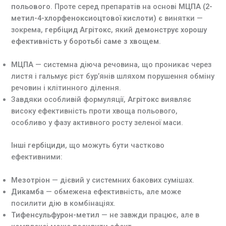
польового
. Проте серед препаратів на основі
МЦПА (2-
метил-4-хлорфеноксиоцтової кислоти)
є винятки —
зокрема,
гербіцид Агрітокс
, який
демонструє хорошу
ефективність у боротьбі саме з хвощем
.
МЦПА
— системна діюча речовина, що проникає через
листя і гальмує ріст бур’янів шляхом порушення обміну
речовин і клітинного ділення.
Завдяки особливій формуляції,
Агрітокс
виявляє
високу ефективність проти хвоща польового,
особливо у фазу активного росту зеленої маси.
Інші гербіциди
, що можуть бути частково
ефективними:
Мезотріон
— дієвий у системних бакових сумішах.
Дикамба
— обмежена ефективність, але може
посилити дію в комбінаціях.
Тифенсульфурон-метил
— не завжди працює, але в