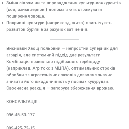
Зміна сівозміни
та впровадження культур-конкурентів
(соя, озимі зернові) допомагають стримувати
поширення хвоща.
Покривні культури
(наприклад, жито) пригнічують
розвиток бур’янів за рахунок затінення.
Висновки
Хвощ польовий — непростий суперник для
аграрія, але системний підхід дає результати.
Комбінація правильно підібраного гербіциду
(наприклад, Агрітокс з МЦПА), оптимальних строків
обробки та агротехнічних заходів дозволяє значно
знизити його шкодочинність у посівах кукурудзи.
Своєчасна реакція — запорука збереження врожаю.
КОНСУЛЬТАЦІЯ :
096-48-53-177
099-425-72-15