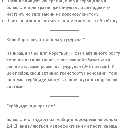
Погано знищується традиційними гербіцидами
:
більшість препаратів пригнічують лише надземну
частину, не впливаючи на кореневу систему.
Швидко відновлюється
після механічного обробітку.
Коли боротися з хвощем у кукурудзі?
Найкращий час для боротьби —
фаза активного росту
зелених пагонів
хвоща, яка зазвичай збігається з
ранніми фазами розвитку кукурудзи (2–6 листків). У
цей період хвощ активно транспортує речовини, тож
системні гербіциди можуть проникнути до кореневої
системи.
Гербіциди: що працює?
Більшість стандартних гербіцидів, зокрема
на основі
2,4-Д
,
виявляються малоефективними проти хвоща