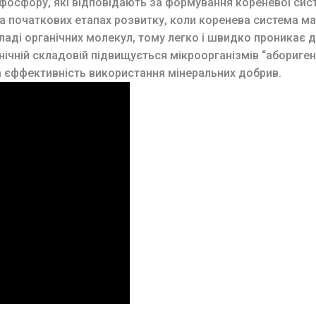
 фосфору, які відповідають за формування кореневої сист
 початкових етапах розвитку, коли коренева система ма
аді органічних молекул, тому легко і швидко проникає д
чній складовій підвищується мікроорганізмів “аборигені
а єффективність використання мінеральних добрив.