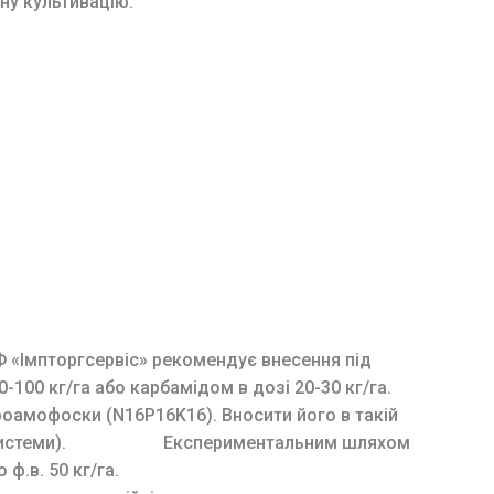
ну культивацію.
Ф «Імпторгсервіс» рекомендує внесення під
0-100 кг/га або карбамідом в дозі 20-30 кг/га.
роамофоски (N16P16K16). Вносити його в такій
реневої системи). Експериментальним шляхом
о ф.в. 50 кг/га.