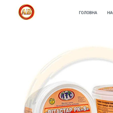
Перейти
до
ГОЛОВНА
НА
вмісту