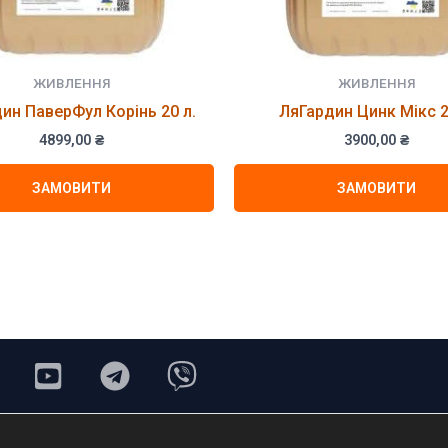
ЖИВЛЕННЯ
ЖИВЛЕННЯ
ин ПаверФул Корінь 20 л.
ЛяГардин Цинк Мікс 2
4899,00
₴
3900,00
₴
ЗАМОВИТИ
ЗАМОВИТИ