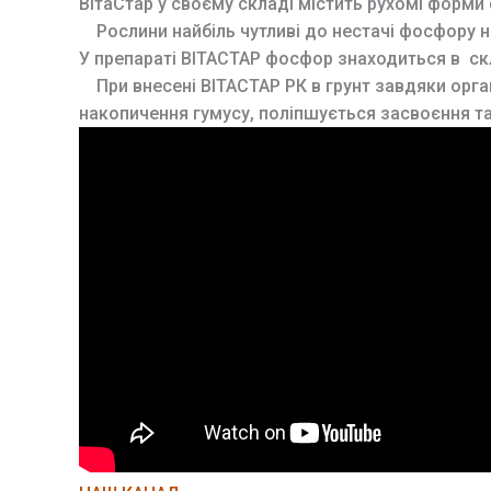
ВітаСтар у своєму складі містить рухомі форми
Рослини найбіль чутливі до нестачі фосфору на
У препараті ВІТАСТАР фосфор знаходиться в скл
При внесені ВІТАСТАР РК в грунт завдяки органі
накопичення гумусу, поліпшується засвоєння т