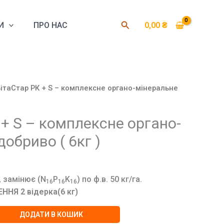
Пошук
И
ПРО НАС
0,00
₴
ВітаСтар РК + S – комплексне органо-мінеральне
 + S – комплексне органо-
обриво ( 6кг )
а, замінює (N
P
K
) по ф.в. 50 кг/га.
16
16
16
НЯ 2 відерка(6 кг)
ДОДАТИ В КОШИК