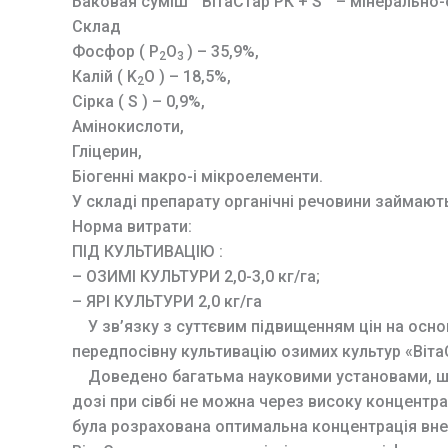
Баковая суміш ” ВітаСтар РК + S ” – мінерально
Склад
Фосфор ( P
O
) – 35,9%,
2
3
Калій ( K
O ) – 18,5%,
2
Сірка ( S ) – 0,9%,
Амінокислоти,
Гліцерин,
Біогенні макро-і мікроелементи.
У складі препарату органічні речовини займают
Норма витрати:
ПІД КУЛЬТИВАЦІЮ :
– ОЗИМІ КУЛЬТУРИ 2,0-3,0 кг/га;
– ЯРІ КУЛЬТУРИ 2,0 кг/га
У зв’язку з суттєвим підвищенням цін на основ
передпосівну культивацію озимих культур «ВітаСт
Доведено багатьма науковими установами, що БС
дозі при сівбі не можна через високу конце
була розрахована оптимальна концентрація внесе