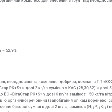
-органічний комплекс для внесення в грунт під передпосів
ь – 52,9%
ні, передпосівні та комплексі добрива, компанія ПП «ВК
ар РК+S» в дозі 2 кг/га сумісно з КАС (28,30,32) в дозі 5
 «ВітаСтар РК+S» у дозі 6 кг/га замінює 150 кг/га ніт
нтрацію органічної речовини (запобігання опікам ко
ння бакової суміші в дозі 2 кг/га, замінює (N
P
K
) п
16
16
16