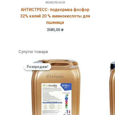
ЖИВЛЕННЯ
АНТИСТРЕСС- подкормка фосфор
32% калий 20 % аминокислоты для
пшеници
3585,00
₴
Супутні товари
Розпродаж!
Розпродаж!