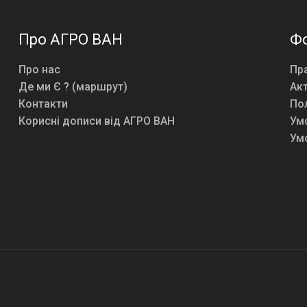
Про АГРО ВАН
Ф
Про нас
Пра
Де ми Є ? (маршрут)
Акт
Контакти
Пол
Корисні дописи від АГРО ВАН
Умо
Умо