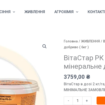
СІННЯ
ЖИВЛЕННЯ
АГРОХІМІЯ
КОНТАКТ
Головна
/
ЖИВЛЕННЯ
/ 
добриво ( 6кг )
ВітаСтар РК
мінеральне д
3759,00
₴
ВітаСтар в дозі 2 кг/г
МІНІМАЛЬНЕ ЗАМОВЛЕН
ВітаСтар
-
+