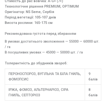
Стійкість до рас вовчка:
A-G+ (7+)
Технологічне рішення PREMIUM, OPTIMUM
Оригінатор: NS Seme, Сербія
Період вегетації: 105-107 днів
Висота рослини: 165-175 см
Рекомендована густота перед збиранням
В умовах достатнього зволоження — 55000 — 60000 шт.
/ га
В посушливих умовах — 45000 — 50000 шт. / га
Толерантність до збудників хвороб:
ПЕРОНОСПОРОЗ, ВУГІЛЬНА ТА БІЛА ГНИЛЬ,
9
ФОМОПСИС
балів
ІРЖА, ФОМОЗ, АЛЬТЕРНАРІОЗ, СІРА
8
ГНИЛЬ, СЕПТОРІОЗ
балів