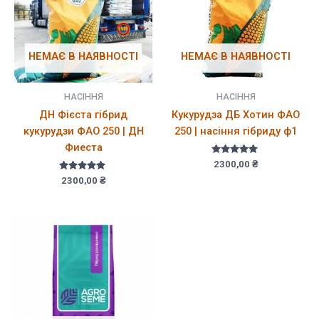
НЕМАЄ В НАЯВНОСТІ
НЕМАЄ В НАЯВНОСТІ
НАСІННЯ
НАСІННЯ
ДН Фієста гібрид
Кукурудза ДБ Хотин ФАО
кукурудзи ФАО 250 | ДН
250 | насіння гібриду ф1
Фиеста
Оцінено в
2300,00
₴
5.00
Оцінено в
з 5
2300,00
₴
5.00
з 5