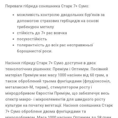
Переваги гібрида соняшника Старк 7+ Сумо:
можливість контролю дводольних бур’янів за
допомогою страхових гербіцидів на основі
трибенурон метилу
стійкість до 7+ рас вовчка
посухостійкість
толерантність до всіх рас несправжньої
борошнистої роси.
Насіння гібриду Старк 7+ Сумо доступне в двох
технологічних рішеннях: Преміум і Оптимум. Посівний
матеріал Преміум має масу 1000 насінин від 60 грам, а
також оброблений трьома фунгіцидами (флудіоксоніл,
металаксил-М, тирам), стимулятором росту і
мікродобривом Євростім Преміум, що забезпечує весь
спектр макро- і мікроелементів для швидкого росту
культури на початку вегетації. Насіння соняшника Старк
7+ Сумо оброблене двома фунгіцидами та
мікродобривом. Маса 1000 насінин Оптимум до 58 грам.