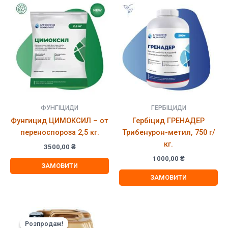
ФУНГІЦИДИ
ГЕРБІЦИДИ
Фунгицид ЦИМОКСИЛ – от
Гербіцид ГРЕНАДЕР
переноспороза 2,5 кг.
Трибенурон-метил, 750 г/
кг.
3500,00
₴
1000,00
₴
ЗАМОВИТИ
ЗАМОВИТИ
Розпродаж!
Розпродаж!