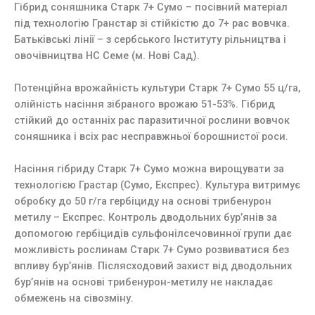
Гібрид соняшника Старк 7+ Сумо – посівний матеріал
під технологію Гранстар зі стійкістю до 7+ рас вовчка.
Батьківські лінії – з сербського Інституту рільництва і
овочівництва НС Семе (м. Нові Сад).
Потенційна врожайність культури Старк 7+ Сумо 55 ц/га,
олійність насіння зібраного врожаю 51-53%. Гібрид
стійкий до останніх рас паразитичної рослини вовчок
соняшника і всіх рас несправжньої борошнистої роси.
Насіння гібриду Старк 7+ Сумо можна вирощувати за
технологією Грастар (Сумо, Експрес). Культура витримує
обробку до 50 г/га гербіциду на основі трибенурон
метилу – Експрес. Контроль дводольних бур’янів за
допомогою гербіцидів сульфонілсечовинної групи дає
можливість рослинам Старк 7+ Сумо розвиватися без
впливу бур’янів. Післясходовий захист від дводольних
бур’янів на основі трибенурон-метилу не накладає
обмежень на сівозміну.