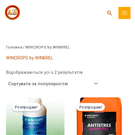
Перейти
до
Пошук
вмісту
Головна
/ WINCROPS by WINBREL
WINCROPS by WINBREL
Відсортовано
Відображаються усі з 2 результатів
за
популярністю
Розпродаж!
Розпродаж!