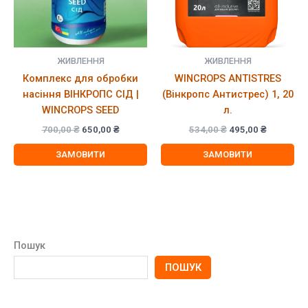
ЖИВЛЕННЯ
ЖИВЛЕННЯ
Комплекс для обробки
WINCROPS ANTISTRES
насіння ВІНКРОПС СІД |
(Вінкропс Антистрес) 1, 20
WINCROPS SEED
л.
Оригінальна
Поточна
Оригінальна
Поточна
700,00
₴
650,00
₴
534,00
₴
495,00
₴
ціна:
ціна:
ціна:
ціна:
700,00 ₴.
650,00 ₴.
534,00 ₴.
495,00 ₴.
ЗАМОВИТИ
ЗАМОВИТИ
Пошук
ПОШУК