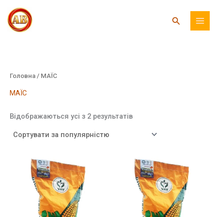
Перейти
до
Пошук
вмісту
Головна
/ МАЇС
МАЇС
Відсортовано
Відображаються усі з 2 результатів
за
популярністю