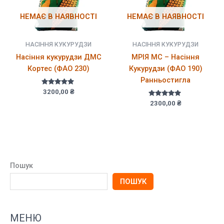
НЕМАЄ В НАЯВНОСТІ
НЕМАЄ В НАЯВНОСТІ
НАСІННЯ КУКУРУДЗИ
НАСІННЯ КУКУРУДЗИ
Насіння кукурудзи ДМС
МРІЯ МС – Насіння
Кортес (ФАО 230)
Кукурудзи (ФАО 190)
Ранньостигла
Оцінено в
3200,00
₴
5.00
Оцінено в
з 5
2300,00
₴
5.00
з 5
Пошук
ПОШУК
МЕНЮ