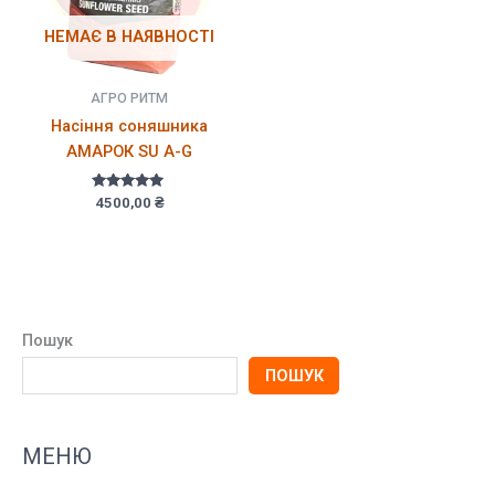
НЕМАЄ В НАЯВНОСТІ
АГРО РИТМ
Насіння соняшника
АМАРОК SU A-G
Оцінено в
4500,00
₴
5.00
з 5
Пошук
ПОШУК
МЕНЮ