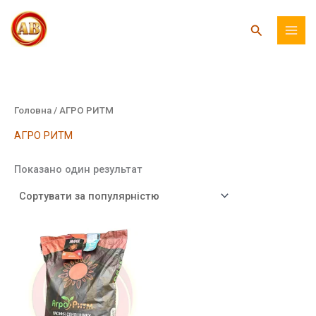
Перейти
до
Пошук
вмісту
Головна
/ АГРО РИТМ
АГРО РИТМ
Показано один результат